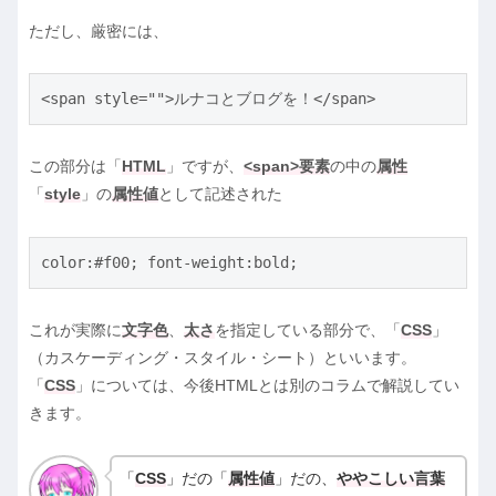
ただし、厳密には、
<span style="">ルナコとブログを！</span>
この部分は「
HTML
」ですが、
<span>要素
の中の
属性
「
style
」の
属性値
として記述された
color:#f00; font-weight:bold;
これが実際に
文字色
、
太さ
を指定している部分で、「
CSS
」
（カスケーディング・スタイル・シート）といいます。
「
CSS
」については、今後HTMLとは別のコラムで解説してい
きます。
「
CSS
」だの「
属性値
」だの、
ややこしい言葉