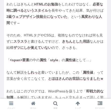
わたしはきちんと
HTMLのお勉強
をしたわけではなく、
必要な
時に調べるというスタイル
を長年やってきた結果、気が付けば
2級ウェブデザイン技能士になっていた
、という
風変わりな人
間
です←
そのため、HTMLタグやCSSは、複雑なものでなければ何も見
ずに
スラスラ
と書けるんですけど、
きちんとした用語
なんかは
結構
ザツにしか覚えていない
ので、さっきも、
「
<span>要素
の中の
属性
「
style
」の
属性値
として…」
なんて解説を
しれっと
書いていましたが、この「
属性値
」って
言葉が全く出てこなくて、
とほほさんのお世話になりましたｗ
わたしはこのブログでは、WordPressを扱う上で「
即戦力的な
知識
」を解説していきますが、ちょっと立ち止まって詳しく学
んでみたい場合など、
とほほさんのサイトが本当にためになる
メニュー
ホーム
検索
トップ
サイドバー
ので、このブログでは
解説をすっ飛ばしたようなこと
を知りた