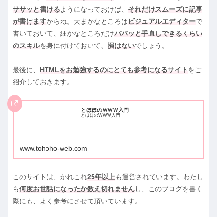
ササッと書ける
ようになっておけば、
それだけスムーズに記事
が書けます
からね。大まかなところは
ビジュアルエディター
で
書いておいて、細かなところだけ
パパッと手直しできるくらい
のスキル
を身に付けておいて、
損はない
でしょう。
最後に、
HTMLをお勉強するのにとても参考になるサイト
をご
紹介しておきます。
とほほのＷＷＷ入門
とほほのWWW入門
www.tohoho-web.com
このサイトは、かれこれ
25年以上
も運営されています。わたし
も
何度お世話になったか数え切れません
し、このブログを書く
際にも、よく参考にさせて頂いています。