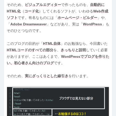
そのため、
ビジュアルエディター
で作ったものを、
自動的に
HTML化
（
コード化
）してくれるソフトが、いわゆる
Web作成
ソフト
です。有名なものには「
ホームページ・ビルダー
」や、
「
Adobe Dreamweaver
」などがあり、実は「
WordPress
」も
そのひとつなのです。
このブログの目的が「
HTML自体
」のお勉強なら、今回書いた
HTMLコードのすべての部分
を、
きっちりと説明
していく必要
がありますが、ここはあくまで、
WordPressでブログを作りた
い、初心者さん向けのブログ
です。
そのため、
実にざっくりとした線引き
を行います。