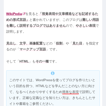
WikiPedia
を見ると
視覚表現や文章構造などを記述するた
めの形式言語
と書かれていますが、このブログは
難しい用語
を難しく説明するブログではありません
ので、
やさしい表現
で
説明します。
見出し
、
文字
、
画像配置
などの「
役割
」や「
見た目
」を指定す
るのが「
マークアップ言語
」です。
そして「
HTML
」も
その一種
です。
このサイトでは、WordPressを使ってブログを作りたいと
いう目的を持つ、HTMLなどを学んだことのない方に向け
て、なるべくわかりやすくするため
簡単な表現
で説明して
います。正確な定義などを知りたい方は、きちんとしたサ
イトや書籍をご参照ください。