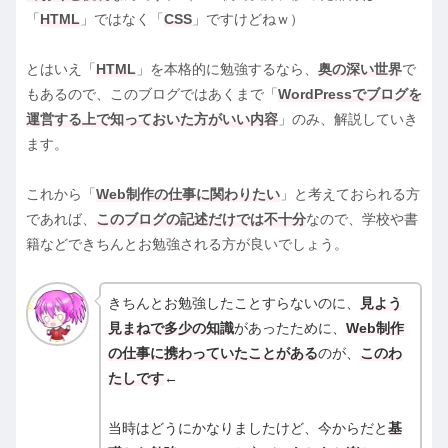
「
HTML
」ではなく「
CSS
」ですけどねｗ）
とはいえ「
HTML
」を本格的に勉強するなら、
奥の深い世界
で
もあるので、このブログではあくまで「
WordPressでブログを
運営する上で知っておいた方がいい内容
」のみ、解説していき
ます。
これから「
Web制作の仕事に関わりたい
」と考えておられる方
であれば、
このブログの記述だけでは不十分
なので、学校や書
籍などできちんとお勉強される方が良いでしょう。
きちんとお勉強したことすらないのに、
見よう
見まねで多少の知識
があったために、
Web制作
の仕事に携わっていたことがある
のが、
このわ
たしです
←
当時はどうにかなりましたけど、今からだと
基