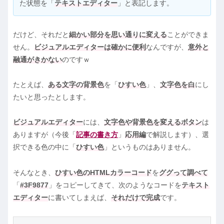
た状態を「
テキストエディター
」と表記します。
だけど、それだと
細かい部分を思い通りに変える
ことができま
せん。
ビジュアルエディターは確かに便利
なんですが、
意外と
融通がきかない
のですｗ
たとえば、
ある文字の背景色
を「
ひすい色
」、
文字色を白
にし
たいと思ったとします。
ビジュアルエディター
には、
文字色や背景色を変えるボタン
は
ありますが（今後「
記事の書き方
」
応用編
で解説します）、選
択できる色の中に「
ひすい色
」というものはありません。
そんなとき、
ひすい色のHTMLカラーコード
を
ググって調べて
「
#3F9877
」をコピーしてきて、次のようなコードを
テキスト
エディター
に書いてしまえば、
それだけで完成
です。