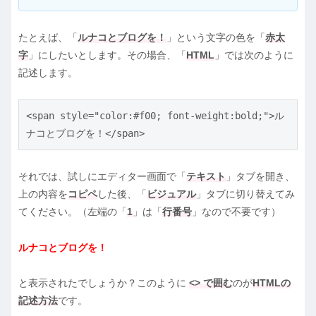
たとえば、「
ルナコとブログを！
」という文字の色を「
赤太
字
」にしたいとします。その場合、「
HTML
」では次のように
記述します。
<span style="color:#f00; font-weight:bold;">ル
ナコとブログを！</span>
それでは、試しにエディター画面で「
テキスト
」タブを開き、
上の内容を
コピペ
した後、「
ビジュアル
」タブに切り替えてみ
てください。（左端の「
1
」は「
行番号
」なので不要です）
ルナコとブログを！
と表示されたでしょうか？このように
<> で囲む
のが
HTMLの
記述方法
です。