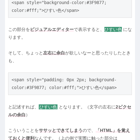
<span style="background-color:#3F9877; 
color:#fff;">ひすい色</span>
この部分を
ビジュアルエディター
で表示すると、
ひすい色
にな
ります。
そして、ちょっと
左右に余白
が欲しいなーと思ったりしたとき
も、
<span style="padding: 0px 2px; background-
color:#3F9877; color:#fff;">ひすい色</span>
と記述すれば、
ひすい色
となります。（文字の左右に
2ピクセ
ルの余白
）
こういうことを
ササッとできてしまう
ので、
「HTML」を覚え
ておくと便利
なんです。（上の例で実際に触った部分は