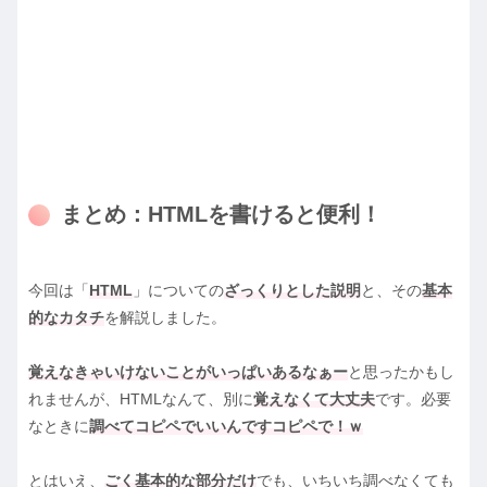
まとめ：HTMLを書けると便利！
今回は「
HTML
」についての
ざっくりとした説明
と、その
基本
的なカタチ
を解説しました。
覚えなきゃいけないことがいっぱいあるなぁー
と思ったかもし
れませんが、HTMLなんて、別に
覚えなくて大丈夫
です。必要
なときに
調べてコピペでいいんですコピペで！ｗ
とはいえ、
ごく基本的な部分だけ
でも、いちいち調べなくても