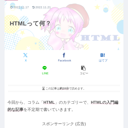
2022.11.17
2022.11.21
HTMLって何？
X
Facebook
はてブ
LINE
コピー
この記事は
約10分
で読めます。
今回から、コラム「
HTML
」のカテゴリーで、
HTMLの入門編
的な記事
を不定期で書いていきます。
スポンサーリンク (広告)