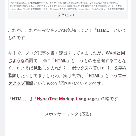
文字だらけ！
これが、これからみなさんがお勉強していく「
HTML
」という
ものです。
今まで、ブログ記事を書く練習をしてきましたが、
Wordと同
じような画面
で、特に「
HTML
」というものを意識することな
く、たとえば
見出し
を入れたり、
ボックス
を置いたり、
文字を
装飾
したりしてきましたね。実は裏では「
HTML
」という
マー
クアップ言語
というもので記述されていたのです。
「
HTML
」は「
H
yper
T
ext
M
arkup
L
anguage
」の略です。
スポンサーリンク (広告)