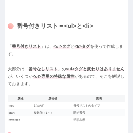
番号付きリスト＝<ol>と<li>
「
番号付きリスト
」は、
<ol>タグ
と
<li>タグ
を使って作成しま
す。
大部分は「
番号なしリスト
」の
<ul>タグと変わりはありません
が、いくつか
<ol>専用の特殊な属性
があるので、そこを解説し
ておきます。
属性
属性値
説明
type
1/a/A/i/I
番号リストのタイプ
start
整数値（1～）
開始番号
reversed
–
逆順表示