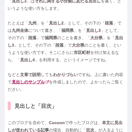
「
見出し3
」は
それに関する小分類にあたる見出し
を書く、と
いうような使い方をします。
たとえば「
九州
」を「
見出し2
」として、その下の「
段落
」で
は
九州全体
について書き、「
福岡県
」を「
見出し3
」として、
その下の「
段落
」で
福岡県
のことを書き、「
大分県
」を「
見出
し3
」として、その下の「
段落
」で
大分県
のことを書く、とい
うような使い方です。そこにさらに
市区町村
を付け加えるな
ら、「
見出し4
」を利用する、というイメージですね。
などと
文章で説明
しても
わかりづらい
ですね。上に書いた内容
で
見出しのサンプル
を作成しましたので、よかったらご覧く
ださい。
見出しと「目次」
このブログを含めて、
Cocoon
で作ったブログは、
本文に見出
しが使われている記事
の場合、自動的に「
目次
」が入るように