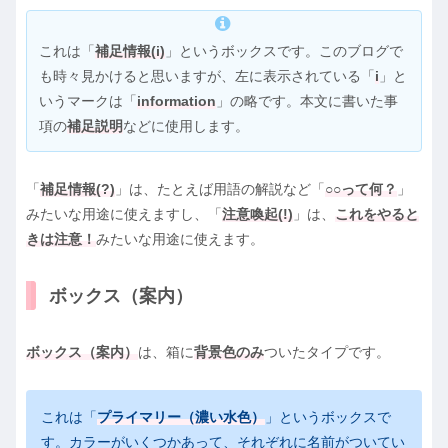
これは「
補足情報(i)
」というボックスです。このブログで
も時々見かけると思いますが、左に表示されている「
i
」と
いうマークは「
information
」の略です。本文に書いた事
項の
補足説明
などに使用します。
「
補足情報(?)
」は、たとえば用語の解説など「
○○って何？
」
みたいな用途に使えますし、「
注意喚起(!)
」は、
これをやると
きは注意！
みたいな用途に使えます。
ボックス（案内）
ボックス（案内）
は、箱に
背景色のみ
ついたタイプです。
これは「
プライマリー（濃い水色）
」というボックスで
す。カラーがいくつかあって、それぞれに名前がついてい