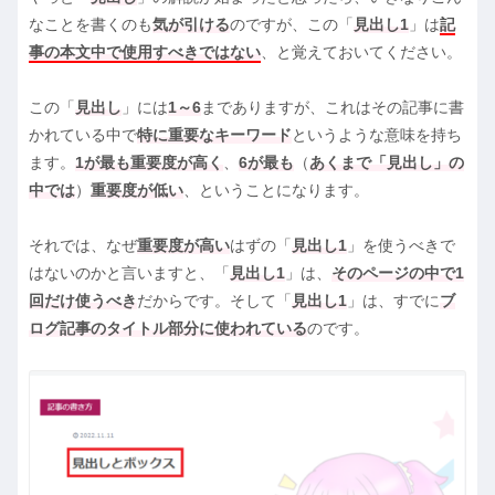
なことを書くのも
気が引ける
のですが、この「
見出し1
」は
記
事の本文中で使用すべきではない
、と覚えておいてください。
この「
見出し
」には
1～6
までありますが、これはその記事に書
かれている中で
特に重要なキーワード
というような意味を持ち
ます。
1が最も重要度が高く
、
6が最も
（
あくまで「見出し」の
中では
）
重要度が低い
、ということになります。
それでは、なぜ
重要度が高い
はずの「
見出し1
」を使うべきで
はないのかと言いますと、「
見出し1
」は、
そのページの中で1
回だけ使うべき
だからです。そして「
見出し1
」は、すでに
ブ
ログ記事のタイトル部分に使われている
のです。