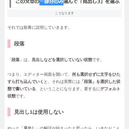
こうなります
それでは順番に説明していきます。
段落
「
段落
」は、
見出しなどを選択していない状態
です。
つまり、エディター画面を開いて、
何も選択せずに文字をひた
すら打ち込んでいく
と、それは実際には
「段落」を選択した状
態で書いている
、ということになります。要するに
デフォルト
状態
です。
見出し1は使用しない
やっと「
見出し
」の解説が始まったと思ったら、いきなりこん