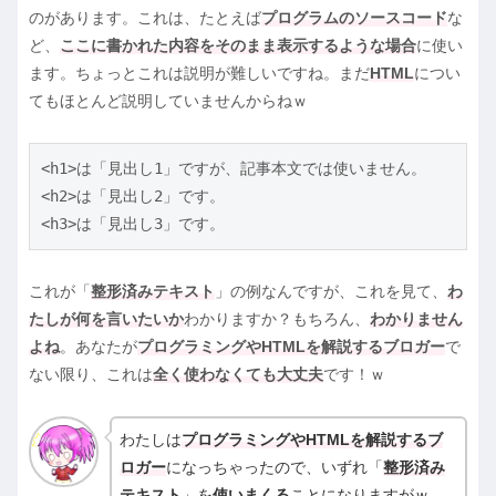
のがあります。これは、たとえば
プログラムのソースコード
な
ど、
ここに書かれた内容をそのまま表示するような場合
に使い
ます。ちょっとこれは説明が難しいですね。まだ
HTML
につい
てもほとんど説明していませんからねｗ
<h1>は「見出し1」ですが、記事本文では使いません。

<h2>は「見出し2」です。

<h3>は「見出し3」です。
これが「
整形済みテキスト
」の例なんですが、これを見て、
わ
たしが何を言いたいか
わかりますか？もちろん、
わかりません
よね
。あなたが
プログラミングやHTMLを解説するブロガー
で
ない限り、これは
全く使わなくても大丈夫
です！ｗ
わたしは
プログラミングやHTMLを解説するブ
ロガー
になっちゃったので、いずれ「
整形済み
テキスト
」を
使いまくる
ことになりますがｗ