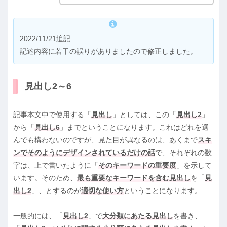
2022/11/21追記
記述内容に若干の誤りがありましたので修正しました。
見出し2～6
記事本文中で使用する「
見出し
」としては、この「
見出し2
」
から「
見出し6
」までということになります。これはどれを選
んでも構わないのですが、見た目が異なるのは、あくまで
スキ
ンでそのようにデザインされているだけの話
で、それぞれの数
字は、上で書いたように「
そのキーワードの重要度
」を示して
います。そのため、
最も重要なキーワードを含む見出し
を「
見
出し2
」、とするのが
適切な使い方
ということになります。
一般的には、「
見出し2
」で
大分類にあたる見出し
を書き、