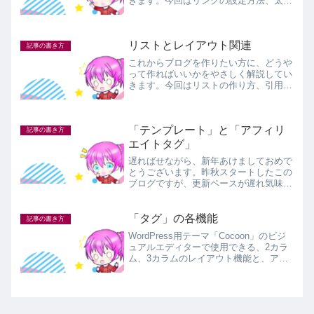
きます。今回はリンクの設定方法、太
字、斜体文字について、そしてCocoon
で利用できる様々な文字装飾について解
説しています。
リストとレイアウト関連
記事の書き方
これからブログを作りたい方に、どうや
って作ればいいかをやさしく解説してい
きます。今回はリストの作り方、引用、
中央揃えなどのレイアウト、長文記事の
場合に便利な機能について解説していま
す。
「テンプレート」と「アフィリ
記事の書き方
エイトタグ」
遅ればせながら、新年あけましておめで
とうございます。昨秋スタートしたこの
ブログですが、更新ペースが遅れ気味な
ので、最終的に書いていく予定の「カス
タマイズ」の話題まで一体いつたどり着
くのか、なかなか道筋が見えませんが…
「タグ」の各機能
記事の書き方
ｗとはいえ、千里の道も一...
WordPress用テーマ「Cocoon」のビジ
ュアルエディターで使用できる、2カラ
ム、3カラムのレイアウト機能と、アコ
ーディオンボックス、ルビ（ふりがな）
などについて解説しています。