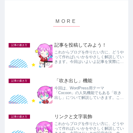
記事を投稿してみよう！
記事の書き方
これからブログを作りたい方に、どうや
って作ればいいかをやさしく解説してい
きます。今回はいよいよ記事を実際に書
いてみます。タイトル、本文、画像の入
れ方、簡単な文字装飾までを解説しまし
た。
「吹き出し」機能
記事の書き方
今回は、WordPress用テーマ
「Cocoon」の人気機能でもある「吹き
出し」について解説していきます。これ
が「吹き出し」です。この「吹き出し」
機能をうまく使いこなすと、対話風の記
事、あるいは対談記事なども、顔アイコ
リンクと文字装飾
ン入りで作ることができ...
記事の書き方
これからブログを作りたい方に、どうや
って作ればいいかをやさしく解説してい