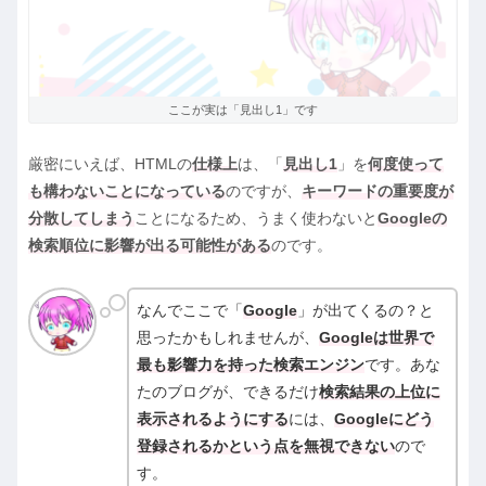
ここが実は「見出し1」です
厳密にいえば、HTMLの
仕様上
は、「
見出し1
」を
何度使って
も構わないことになっている
のですが、
キーワードの重要度が
分散してしまう
ことになるため、うまく使わないと
Googleの
検索順位に影響が出る可能性がある
のです。
なんでここで「
Google
」が出てくるの？と
思ったかもしれませんが、
Googleは世界で
最も影響力を持った検索エンジン
です。あな
たのブログが、できるだけ
検索結果の上位に
表示されるようにする
には、
Googleにどう
登録されるかという点を無視できない
ので
す。