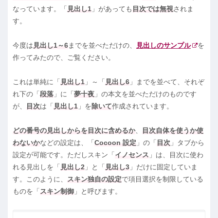
なっています。「
見出し1
」があっても
目次では無視
されま
す。
今度は
見出し1～6
までを並べただけの、
見出しのサンプル
を
作ってみたので、ご覧ください。
これは単純に「
見出し1
」～「
見出し6
」までを並べて、それぞ
れ下の「
段落
」に「
夢十夜
」の本文を並べただけのものです
が、
目次
は「
見出し1
」を
除いて
作成されています。
どの番号の見出しからを目次に含めるか
、
目次自体を使うか使
わないか
などの設定は、「
Cocoon 設定
」の「
目次
」タブから
設定が可能です。ただしスキン「
イノセンス
」は、目次に使わ
れる見出しを「
見出し2
」と「
見出し3
」だけに固定していま
す。このように、
スキン独自の設定
で項目選択を制限している
ものを「
スキン制御
」と呼びます。