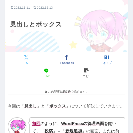
2022.11.11
2022.12.13
見出しとボックス
X
Facebook
はてブ
LINE
コピー
この記事は
約7分
で読めます。
今回は「
見出し
」と「
ボックス
」について解説していきます。
前回
のように、
WordPressの管理画面
を開い
て、「
投稿
」→「
新規追加
」の画面、または前